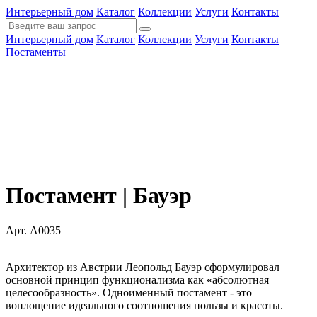
Интерьерный дом
Каталог
Коллекции
Услуги
Контакты
Интерьерный дом
Каталог
Коллекции
Услуги
Контакты
Постаменты
Постамент | Бауэр
Арт. А0035
Архитектор из Австрии Леопольд Бауэр сформулировал
основной принцип функционализма как «абсолютная
целесообразность». Одноименный постамент - это
воплощение идеального соотношения пользы и красоты.