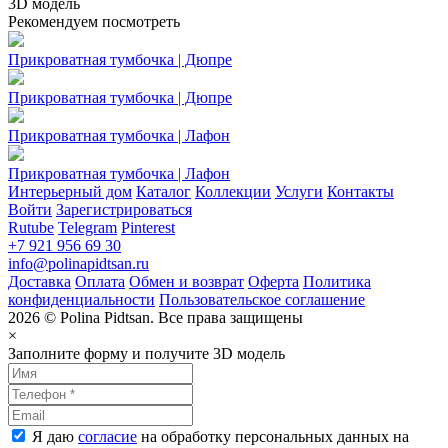
3D модель
Рекомендуем посмотреть
Прикроватная тумбочка | Дюпре
Прикроватная тумбочка | Дюпре
Прикроватная тумбочка | Лафон
Прикроватная тумбочка | Лафон
Интерьерный дом
Каталог
Коллекции
Услуги
Контакты
Войти
Зарегистрироваться
Rutube
Telegram
Pinterest
+7 921 956 69 30
info@polinapidtsan.ru
Доставка
Оплата
Обмен и возврат
Оферта
Политика
конфиденциальности
Пользовательское соглашение
2026 © Polina Pidtsan. Все права защищены
×
Заполните форму и получите 3D модель
Я даю
согласие
на обработку персональных данных на