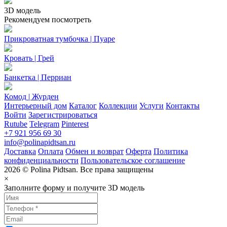
3D модель
Рекомендуем посмотреть
Прикроватная тумбочка | Пуаре
Кровать | Грей
Банкетка | Перриан
Комод | Журден
Интерьерный дом
Каталог
Коллекции
Услуги
Контакты
Войти
Зарегистрироваться
Rutube
Telegram
Pinterest
+7 921 956 69 30
info@polinapidtsan.ru
Доставка
Оплата
Обмен и возврат
Оферта
Политика
конфиденциальности
Пользовательское соглашение
2026 © Polina Pidtsan. Все права защищены
×
Заполните форму и получите 3D модель