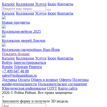
Каталог
Коллекции
Услуги
Бюро
Контакты
Каталог
Коллекции
Услуги
Бюро
Контакты
Новые предметы
Коллекция мебели 2025
Коллекция дверей Лондон
Коллекция гардеробных Нью-Йорк
Показать больше
Каталог
Коллекции
Услуги
Бюро
Контакты
Войти
Зарегистрироваться
Rutube
Telegram
Pinterest
+7 499 647 48 88
sales@polinapidtsan.ru
Доставка
Оплата
Обмен и возврат
Оферта
Политика
конфиденциальности
Пользовательское соглашение
Юридическая информация
СОУТ
Карта сайта
2026 © Polina Pidtsan. Все права защищены
×
Заполните форму и получите 3D модель