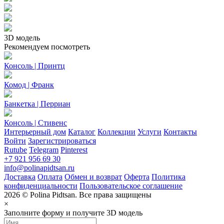
3D модель
Рекомендуем посмотреть
Консоль | Принтц
Комод | Франк
Банкетка | Перриан
Консоль | Стивенс
Интерьерный дом
Каталог
Коллекции
Услуги
Контакты
Войти
Зарегистрироваться
Rutube
Telegram
Pinterest
+7 921 956 69 30
info@polinapidtsan.ru
Доставка
Оплата
Обмен и возврат
Оферта
Политика
конфиденциальности
Пользовательское соглашение
2026 © Polina Pidtsan. Все права защищены
×
Заполните форму и получите 3D модель