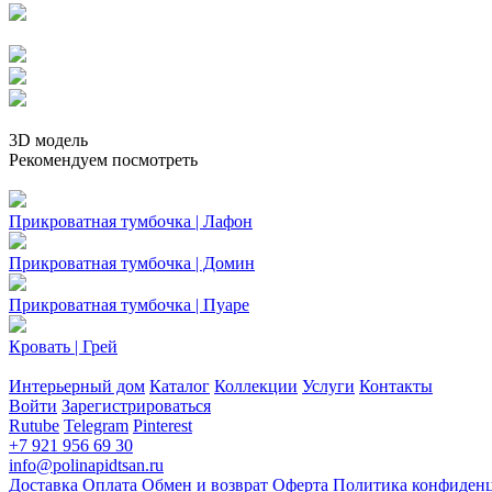
3D модель
Рекомендуем посмотреть
Прикроватная тумбочка | Лафон
Прикроватная тумбочка | Домин
Прикроватная тумбочка | Пуаре
Кровать | Грей
Интерьерный дом
Каталог
Коллекции
Услуги
Контакты
Войти
Зарегистрироваться
Rutube
Telegram
Pinterest
+7 921 956 69 30
info@polinapidtsan.ru
Доставка
Оплата
Обмен и возврат
Оферта
Политика конфиден