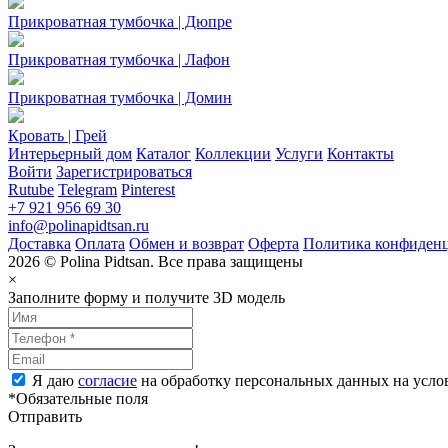
Прикроватная тумбочка | Дюпре
Прикроватная тумбочка | Лафон
Прикроватная тумбочка | Домин
Кровать | Грей
Интерьерный дом
Каталог
Коллекции
Услуги
Контакты
Войти
Зарегистрироваться
Rutube
Telegram
Pinterest
+7 921 956 69 30
info@polinapidtsan.ru
Доставка
Оплата
Обмен и возврат
Оферта
Политика конфиден
2026 © Polina Pidtsan. Все права защищены
×
Заполните форму и получите 3D модель
Я даю
согласие
на обработку персональных данных на усл
*Обязательные поля
Отправить