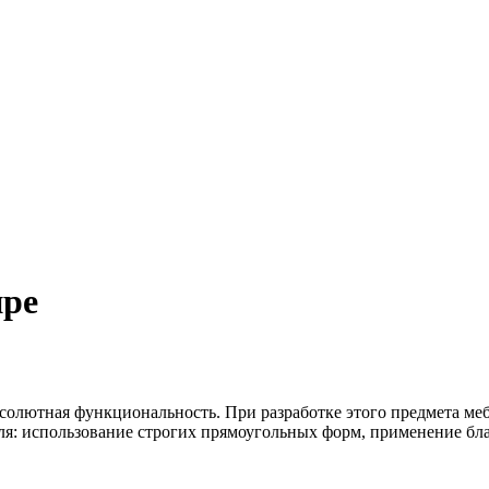
пре
бсолютная функциональность. При разработке этого предмета м
я: использование строгих прямоугольных форм, применение бла