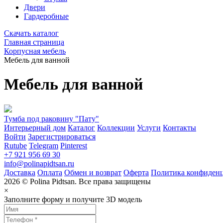
Двери
Гардеробные
Скачать каталог
Главная страница
Корпусная мебель
Мебель для ванной
Мебель для ванной
Тумба под раковину "Пату"
Интерьерный дом
Каталог
Коллекции
Услуги
Контакты
Войти
Зарегистрироваться
Rutube
Telegram
Pinterest
+7 921 956 69 30
info@polinapidtsan.ru
Доставка
Оплата
Обмен и возврат
Оферта
Политика конфиден
2026 © Polina Pidtsan. Все права защищены
×
Заполните форму и получите 3D модель