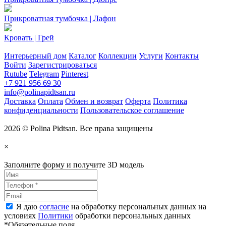
Прикроватная тумбочка | Лафон
Кровать | Грей
Интерьерный дом
Каталог
Коллекции
Услуги
Контакты
Войти
Зарегистрироваться
Rutube
Telegram
Pinterest
+7 921 956 69 30
info@polinapidtsan.ru
Доставка
Оплата
Обмен и возврат
Оферта
Политика
конфиденциальности
Пользовательское соглашение
2026 © Polina Pidtsan. Все права защищены
×
Заполните форму и получите 3D модель
Я даю
согласие
на обработку персональных данных на
условиях
Политики
обработки персональных данных
*Обязательные поля