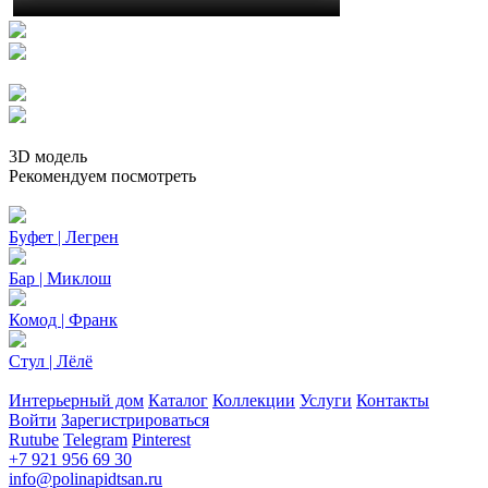
3D модель
Рекомендуем посмотреть
Буфет | Легрен
Бар | Миклош
Комод | Франк
Стул | Лёлё
Интерьерный дом
Каталог
Коллекции
Услуги
Контакты
Войти
Зарегистрироваться
Rutube
Telegram
Pinterest
+7 921 956 69 30
info@polinapidtsan.ru