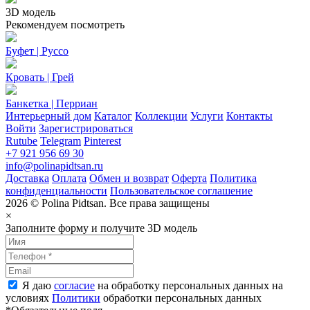
3D модель
Рекомендуем посмотреть
Буфет | Руссо
Кровать | Грей
Банкетка | Перриан
Интерьерный дом
Каталог
Коллекции
Услуги
Контакты
Войти
Зарегистрироваться
Rutube
Telegram
Pinterest
+7 921 956 69 30
info@polinapidtsan.ru
Доставка
Оплата
Обмен и возврат
Оферта
Политика
конфиденциальности
Пользовательское соглашение
2026 © Polina Pidtsan. Все права защищены
×
Заполните форму и получите 3D модель
Я даю
согласие
на обработку персональных данных на
условиях
Политики
обработки персональных данных