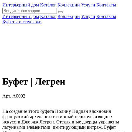
Интерьерный дом
Каталог
Коллекции
Услуги
Контакты
Интерьерный дом
Каталог
Коллекции
Услуги
Контакты
Буфеты и стеллажи
Буфет | Легрен
Арт. A0002
На создание этого буфета Полину Пидцан вдохновил
французский археолог и истинный ценитель изящных
искусств Джордж Легрен. Стеклянные дверцы украшены
латунными элементами, имитирующими витраж. Буфет