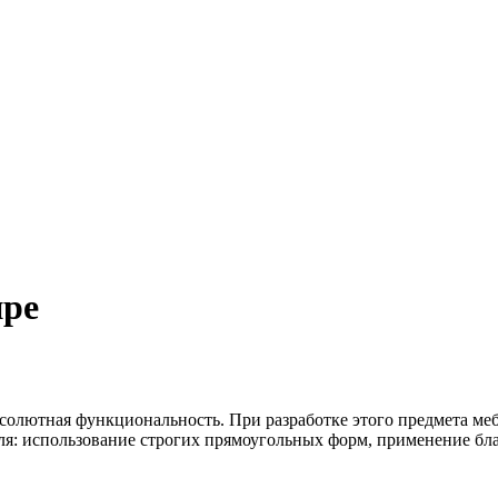
пре
бсолютная функциональность. При разработке этого предмета м
ля: использование строгих прямоугольных форм, применение бл