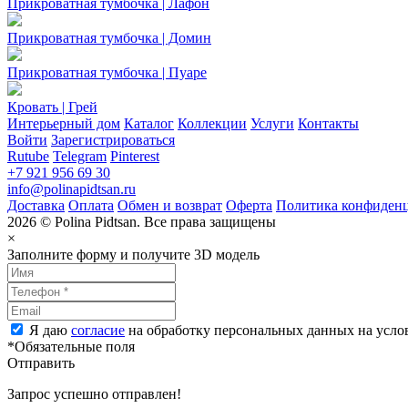
Прикроватная тумбочка | Лафон
Прикроватная тумбочка | Домин
Прикроватная тумбочка | Пуаре
Кровать | Грей
Интерьерный дом
Каталог
Коллекции
Услуги
Контакты
Войти
Зарегистрироваться
Rutube
Telegram
Pinterest
+7 921 956 69 30
info@polinapidtsan.ru
Доставка
Оплата
Обмен и возврат
Оферта
Политика конфиден
2026 © Polina Pidtsan. Все права защищены
×
Заполните форму и получите 3D модель
Я даю
согласие
на обработку персональных данных на усл
*Обязательные поля
Отправить
Запрос успешно отправлен!