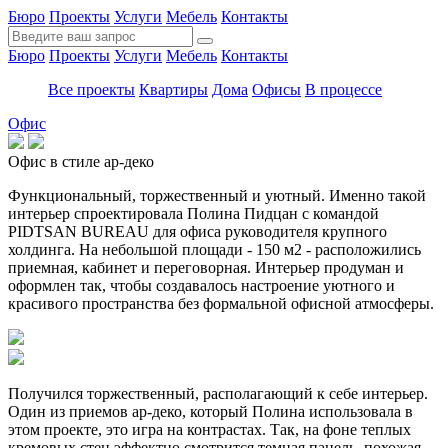
Бюро
Проекты
Услуги
Мебель
Контакты
Бюро
Проекты
Услуги
Мебель
Контакты
Все проекты
Квартиры
Дома
Офисы
В процессе
Офис
Офис в стиле ар-деко
Функциональный, торжественный и уютный. Именно такой
интерьер спроектировала Полина Пидцан с командой
PIDTSAN BUREAU для офиса руководителя крупного
холдинга. На небольшой площади - 150 м2 - расположились
приемная, кабинет и переговорная. Интерьер продуман и
оформлен так, чтобы создавалось настроение уютного и
красивого пространства без формальной офисной атмосферы.
Получился торжественный, располагающий к себе интерьер.
Один из приемов ар-деко, который Полина использовала в
этом проекте, это игра на контрастах. Так, на фоне теплых
кремовых стен эффектно смотрится темная панель, похожая