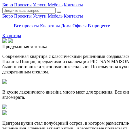
Бюро
Проекты
Услуги
Мебель
Контакты
Бюро
Проекты
Услуги
Мебель
Контакты
Все проекты
Квартиры
Дома
Офисы
В процессе
Квартира
Продуманная эстетика
Современная квартира с классическими решениями создавалась
Полины Пидцан, предметами из коллекции PIDTSAN MAISON, 
были просторные и эргономичные спальни. Поэтому зона кухни
декоративным стеклом.
В кухне лаконичного дизайна много мест для хранения. Все о
агломерата.
Центром кухни стал полубарный остров, в котором разместилис
течение дня. Главный акцент кухни - алебастровые подвесы от A