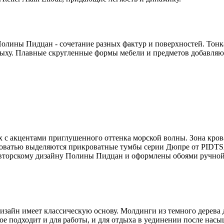
лины Пидцан - сочетание разных фактур и поверхностей. Тонкая
тдыху. Плавные скругленные формы мебели и предметов добавляю
c акцентами приглушенного оттенка морской волны. Зона кров
 кроватью выделяются прикроватные тумбы серии Дюпре от PID
 авторскому дизайну Полины Пидцан и оформлены обоями ручно
зайн имеет классическую основу. Молдинги из темного дерева 
е подходит и для работы, и для отдыха в уединении после насы