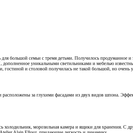
 для большой семьи с тремя детьми. Получилось продуманное и 
дополненное уникальными светильниками и мебелью известных
, гостиной и столовой получилась не такой большой, но очень
ни расположены за глухими фасадами из двух видов шпона. Эфф
ь холодильник, морозильная камера и ящики для хранения. С др
telier Alain Ellouz, придающие легкость и динамику.