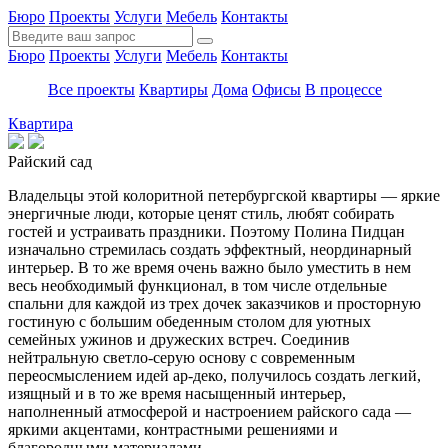
Бюро
Проекты
Услуги
Мебель
Контакты
Бюро
Проекты
Услуги
Мебель
Контакты
Все проекты
Квартиры
Дома
Офисы
В процессе
Квартира
Райский сад
Владельцы этой колоритной петербургской квартиры — яркие
энергичные люди, которые ценят стиль, любят собирать
гостей и устраивать праздники. Поэтому Полина Пидцан
изначально стремилась создать эффектный, неординарный
интерьер. В то же время очень важно было уместить в нем
весь необходимый функционал, в том числе отдельные
спальни для каждой из трех дочек заказчиков и просторную
гостиную с большим обеденным столом для уютных
семейных ужинов и дружеских встреч. Соединив
нейтральную светло-серую основу с современным
переосмыслением идей ар-деко, получилось создать легкий,
изящный и в то же время насыщенный интерьер,
наполненный атмосферой и настроением райского сада —
яркими акцентами, контрастными решениями и
благородными материалами.