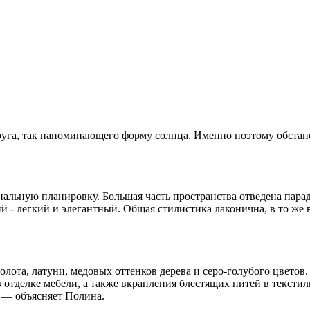
круга, так напоминающего форму солнца. Именно поэтому обстан
альную планировку. Большая часть пространства отведена парад
- легкий и элегантный. Общая стилистика лаконична, в то же вр
лота, латуни, медовых оттенков дерева и серо-голубого цветов.
отделке мебели, а также вкрапления блестящих нитей в текстиль 
 — объясняет Полина.