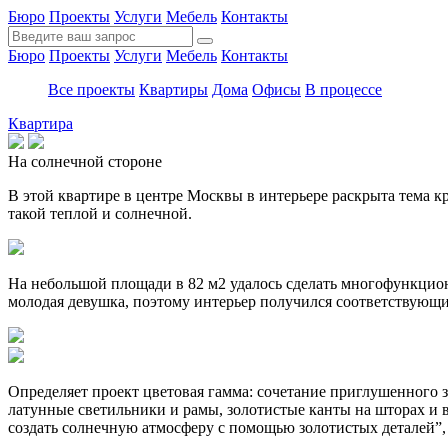
Бюро
Проекты
Услуги
Мебель
Контакты
Бюро
Проекты
Услуги
Мебель
Контакты
Все проекты
Квартиры
Дома
Офисы
В процессе
Квартира
На солнечной стороне
В этой квартире в центре Москвы в интерьере раскрыта тема 
такой теплой и солнечной.
На небольшой площади в 82 м2 удалось сделать многофункцион
молодая девушка, поэтому интерьер получился соответствующий 
Определяет проект цветовая гамма: сочетание приглушенного зо
латунные светильники и рамы, золотистые канты на шторах и в 
создать солнечную атмосферу с помощью золотистых деталей”,